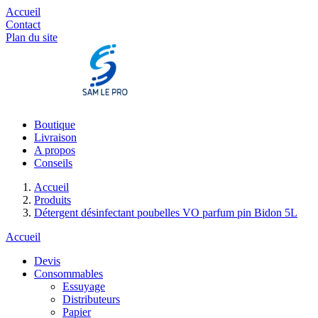
Accueil
Contact
Plan du site
Boutique
Livraison
A propos
Conseils
Accueil
Produits
Détergent désinfectant poubelles VO parfum pin Bidon 5L
Accueil
Devis
Consommables
Essuyage
Distributeurs
Papier