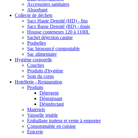
Accessoires sanitaires
Absorbant
Collecte de déchets
Sacs Haute Densité (HD) - fins
Sacs Basse Densité (BD) - épais
Housse conteneurs 120 à 1100L
Sachet déjection canine
Poubelles
Sac biosourcé compostable
Sac alimentaire
Hygiène corporelle
Couches
Produits d'hygiène
Soin du corps
Hotellerie - Restauration
Produits
Détergent
Dégraissant
Désinfectant
Matériels
Vaisselle jetable
Emballage traiteur et vente à emporter
Consommable en cuisine
Épicerie