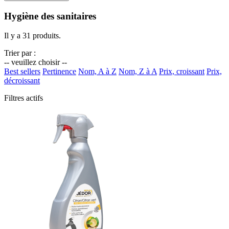
Hygiène des sanitaires
Il y a 31 produits.
Trier par :
-- veuillez choisir --
Best sellers
Pertinence
Nom, A à Z
Nom, Z à A
Prix, croissant
Prix,
décroissant
Filtres actifs