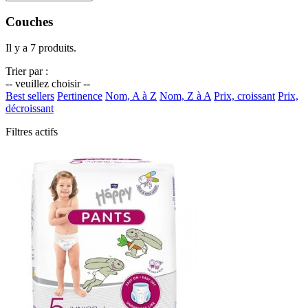
Couches
Il y a 7 produits.
Trier par :
-- veuillez choisir --
Best sellers
Pertinence
Nom, A à Z
Nom, Z à A
Prix, croissant
Prix,
décroissant
Filtres actifs