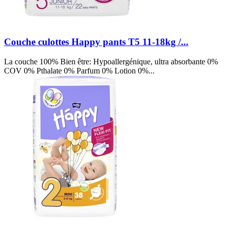
Couche culottes Happy pants T5 11-18kg /...
La couche 100% Bien être: Hypoallergénique, ultra absorbante 0%
COV 0% Pthalate 0% Parfum 0% Lotion 0%...