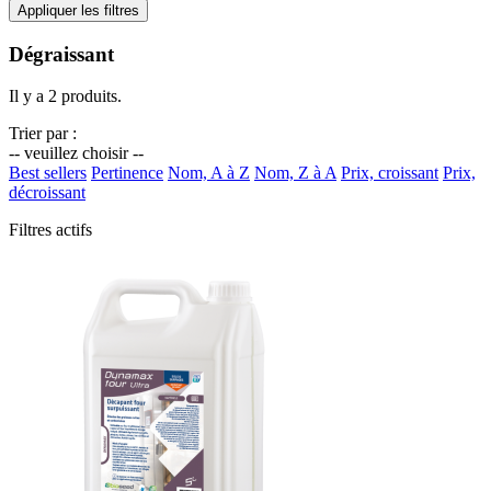
Appliquer les filtres
Dégraissant
Il y a 2 produits.
Trier par :
-- veuillez choisir --
Best sellers
Pertinence
Nom, A à Z
Nom, Z à A
Prix, croissant
Prix,
décroissant
Filtres actifs