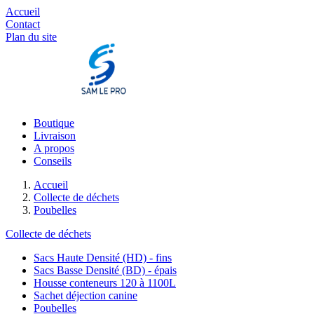
Accueil
Contact
Plan du site
Boutique
Livraison
A propos
Conseils
Accueil
Collecte de déchets
Poubelles
Collecte de déchets
Sacs Haute Densité (HD) - fins
Sacs Basse Densité (BD) - épais
Housse conteneurs 120 à 1100L
Sachet déjection canine
Poubelles