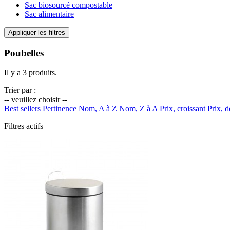
Sac biosourcé compostable
Sac alimentaire
Appliquer les filtres
Poubelles
Il y a 3 produits.
Trier par :
-- veuillez choisir --
Best sellers
Pertinence
Nom, A à Z
Nom, Z à A
Prix, croissant
Prix, d
Filtres actifs