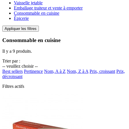
Vaisselle jetable
Emballage traiteur et vente à emporter
Consommable en cuisine
Épicerie
Appliquer les filtres
Consommable en cuisine
Il y a 9 produits.
Trier par :
-- veuillez choisir --
Best sellers
Pertinence
Nom, A à Z
Nom, Z à A
Prix, croissant
Prix,
décroissant
Filtres actifs