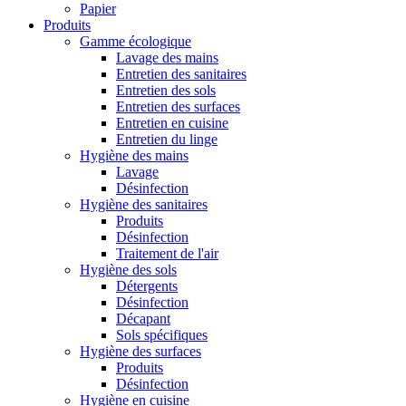
Papier
Produits
Gamme écologique
Lavage des mains
Entretien des sanitaires
Entretien des sols
Entretien des surfaces
Entretien en cuisine
Entretien du linge
Hygiène des mains
Lavage
Désinfection
Hygiène des sanitaires
Produits
Désinfection
Traitement de l'air
Hygiène des sols
Détergents
Désinfection
Décapant
Sols spécifiques
Hygiène des surfaces
Produits
Désinfection
Hygiène en cuisine