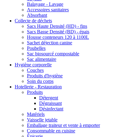
Balayage - Lavage
Accessoires sanitaires
Absorbant
Collecte de déchets
Sacs Haute Densité (HD) - fins
Sacs Basse Densité (BD) - épais
Housse conteneurs 120 à 1100L
Sachet déjection canine
Poubelles
Sac biosourcé compostable
Sac alimentaire
Hygiène corporelle
Couches
Produits d'hygiène
Soin du corps
Hotellerie - Restauration
Produits
Détergent
Dégraissant
Désinfectant
Matériels
Vaisselle jetable
Emballage traiteur et vente à emporter
Consommable en cuisine
Épicerie