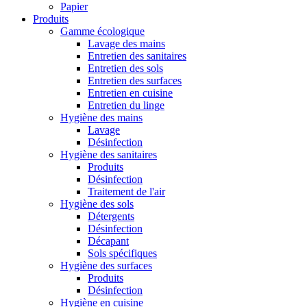
Papier
Produits
Gamme écologique
Lavage des mains
Entretien des sanitaires
Entretien des sols
Entretien des surfaces
Entretien en cuisine
Entretien du linge
Hygiène des mains
Lavage
Désinfection
Hygiène des sanitaires
Produits
Désinfection
Traitement de l'air
Hygiène des sols
Détergents
Désinfection
Décapant
Sols spécifiques
Hygiène des surfaces
Produits
Désinfection
Hygiène en cuisine