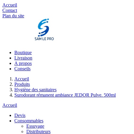
Accueil
Contact
Plan du site
Boutique
Livraison
A propos
Conseils
Accueil
Produits
Hygiène des sanitaires
Surodorant rémanent ambiance JEDOR Pulve. 500ml
Accueil
Devis
Consommables
Essuyage
Distributeurs