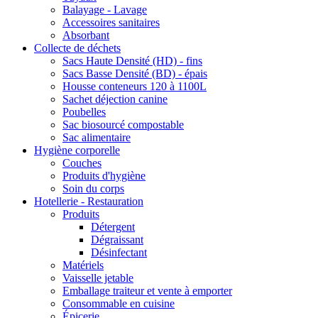
Balayage - Lavage
Accessoires sanitaires
Absorbant
Collecte de déchets
Sacs Haute Densité (HD) - fins
Sacs Basse Densité (BD) - épais
Housse conteneurs 120 à 1100L
Sachet déjection canine
Poubelles
Sac biosourcé compostable
Sac alimentaire
Hygiène corporelle
Couches
Produits d'hygiène
Soin du corps
Hotellerie - Restauration
Produits
Détergent
Dégraissant
Désinfectant
Matériels
Vaisselle jetable
Emballage traiteur et vente à emporter
Consommable en cuisine
Épicerie