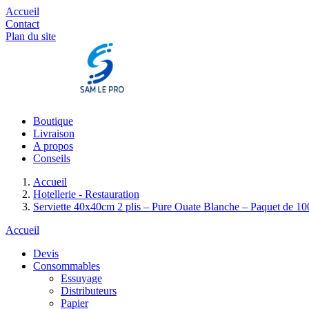
Accueil
Contact
Plan du site
Boutique
Livraison
A propos
Conseils
Accueil
Hotellerie - Restauration
Serviette 40x40cm 2 plis – Pure Ouate Blanche – Paquet de 1
Accueil
Devis
Consommables
Essuyage
Distributeurs
Papier