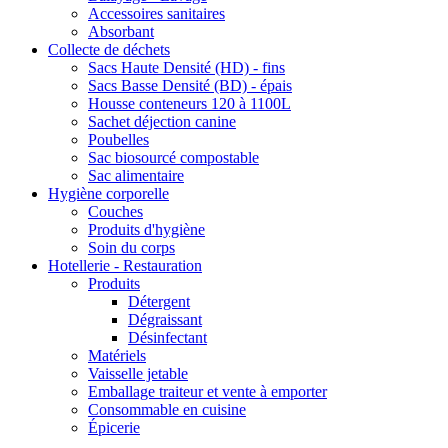
Accessoires sanitaires
Absorbant
Collecte de déchets
Sacs Haute Densité (HD) - fins
Sacs Basse Densité (BD) - épais
Housse conteneurs 120 à 1100L
Sachet déjection canine
Poubelles
Sac biosourcé compostable
Sac alimentaire
Hygiène corporelle
Couches
Produits d'hygiène
Soin du corps
Hotellerie - Restauration
Produits
Détergent
Dégraissant
Désinfectant
Matériels
Vaisselle jetable
Emballage traiteur et vente à emporter
Consommable en cuisine
Épicerie