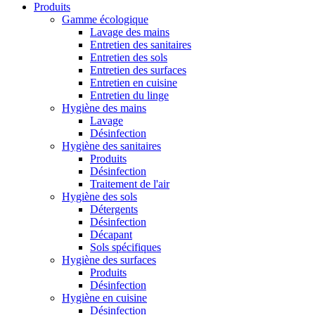
Produits
Gamme écologique
Lavage des mains
Entretien des sanitaires
Entretien des sols
Entretien des surfaces
Entretien en cuisine
Entretien du linge
Hygiène des mains
Lavage
Désinfection
Hygiène des sanitaires
Produits
Désinfection
Traitement de l'air
Hygiène des sols
Détergents
Désinfection
Décapant
Sols spécifiques
Hygiène des surfaces
Produits
Désinfection
Hygiène en cuisine
Désinfection