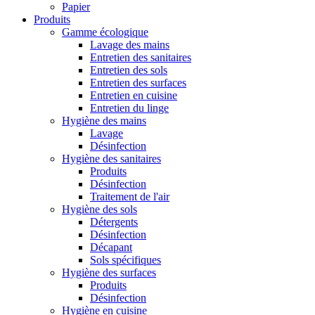
Papier
Produits
Gamme écologique
Lavage des mains
Entretien des sanitaires
Entretien des sols
Entretien des surfaces
Entretien en cuisine
Entretien du linge
Hygiène des mains
Lavage
Désinfection
Hygiène des sanitaires
Produits
Désinfection
Traitement de l'air
Hygiène des sols
Détergents
Désinfection
Décapant
Sols spécifiques
Hygiène des surfaces
Produits
Désinfection
Hygiène en cuisine