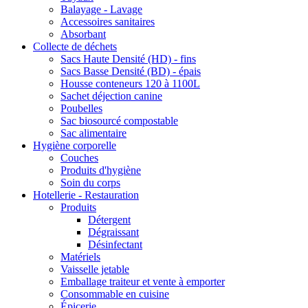
Balayage - Lavage
Accessoires sanitaires
Absorbant
Collecte de déchets
Sacs Haute Densité (HD) - fins
Sacs Basse Densité (BD) - épais
Housse conteneurs 120 à 1100L
Sachet déjection canine
Poubelles
Sac biosourcé compostable
Sac alimentaire
Hygiène corporelle
Couches
Produits d'hygiène
Soin du corps
Hotellerie - Restauration
Produits
Détergent
Dégraissant
Désinfectant
Matériels
Vaisselle jetable
Emballage traiteur et vente à emporter
Consommable en cuisine
Épicerie