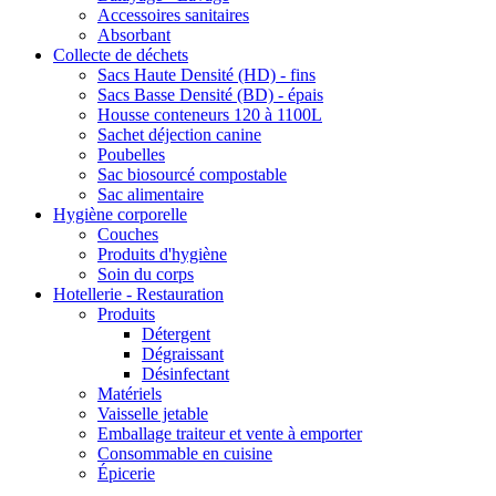
Accessoires sanitaires
Absorbant
Collecte de déchets
Sacs Haute Densité (HD) - fins
Sacs Basse Densité (BD) - épais
Housse conteneurs 120 à 1100L
Sachet déjection canine
Poubelles
Sac biosourcé compostable
Sac alimentaire
Hygiène corporelle
Couches
Produits d'hygiène
Soin du corps
Hotellerie - Restauration
Produits
Détergent
Dégraissant
Désinfectant
Matériels
Vaisselle jetable
Emballage traiteur et vente à emporter
Consommable en cuisine
Épicerie