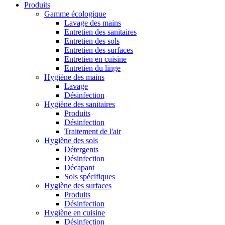
Produits
Gamme écologique
Lavage des mains
Entretien des sanitaires
Entretien des sols
Entretien des surfaces
Entretien en cuisine
Entretien du linge
Hygiène des mains
Lavage
Désinfection
Hygiène des sanitaires
Produits
Désinfection
Traitement de l'air
Hygiène des sols
Détergents
Désinfection
Décapant
Sols spécifiques
Hygiène des surfaces
Produits
Désinfection
Hygiène en cuisine
Désinfection